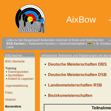
AixBow 
Links zu den Bogensport treibenden Vereinen in Kreis und Stadt Aachen:
» zu
BSG Aachen
|
» Batavieren Aachen
|
» Karlsschützengilde
|
» St. Donatu
Land
BSG Aachen
erfolgreiche Teilnahme und Platzierungen bei den
BSG Startseite
•
Deutsche Meisterschaften DBS
Training
•
Trainingszeiten
•
Deutsche Meisterschaften DSB
•
Sportstätten
•
Anfahrt & Lageplan
•
Landesmeisterschaften RSB
Jugendabteilung
Fotos
•
Bezirksmeisterschaften
Historie
Bestenliste
Teilnahme