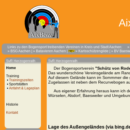
A
Links zu den Bogensport treibenden Vereinen in Kreis und Stadt Aachen:
» zu
» BSG Aachen
|
» Batavieren Aachen
|
» Karlsschützengilde
|
» BV Baesw
SvR Herzogenrath
SvR Herzogenrath
Home
Der Bogensportverein
"Schütz von Rod
Das wunderschöne Vereinsgelände am Rande 
Training
Auf diesem Gelände kann im Sommmer die ge
•
Trainingszeiten
Zugelassen ist neben dem Recurvebogen auc
•
Sportstätten
•
Anfahrt & Lageplan
Aus eigener Erfahrung heraus kann ich 
Würselen, Alsdorf, Baesweiler und Umgebu
Historie
Kontakt
Lage des Außengeländes (via bing.de