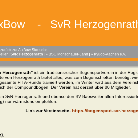
ixBow - SvR Herzogenra
rück zur AixBow Startseite
eiler
|
SvR Herzogenrath
|
» BSC Monschauer-Land
|
» Kyudo-Aachen e.V.
e Herzogenrath"
ist ein traditionsreicher Bogensportverein in der Re
von Herzogenrath bietet alles, was zum Bogenschießen benötigt wird 
samte FITA-Runde trainiert werden, im Winter wird aus dem Vereins
h der Compoundbogen. Der Verein hat derzeit über 80 Mitglieder.
den SvR Herzogenrath und ebenso den BV Baesweiler allen Interessie
ng) nur wärmstens empfehlen.
Link zur Vereinsseite:
https://bogensport-svr-herzoge
):