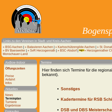
Bogensp
Links zu den Vereinen in Stadt- und Kreis-Aachen:
» BSG Aachen
|
» Batavieren Aachen
|
» Karlsschützengilde Aachen
|
» St. Dona
» BV Baesweiler
|
» SvR Herzogenrath
|
» BSC-Alsdorf
|
» Herzogenrather Cl
Monschauer-Land
AixBow-Indoor
Termine
Öffungszeiten
Hier finden sich Termine für die regio
bekannt).
Preise
Anfahrt
Infos
•
Sonstiges
Aktuelles
News
Terminplan
•
Kadertermine für RSB Sch
Turniere
Ergebnisse
•
DSB und DBS Meisterscha
Einkaufen