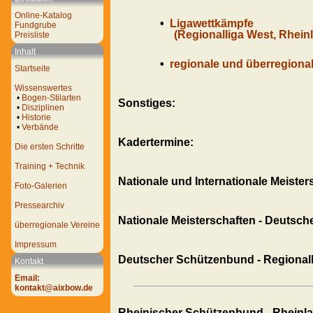
Online-Katalog
•
Ligawettkämpfe
Fundgrube
(Regionalliga West, Rheinl
Preisliste
Inhalt
•
regionale und überregional
Startseite
Wissenswertes
•
Bogen-Stilarten
Sonstiges:
•
Disziplinen
•
Historie
•
Verbände
Kadertermine:
Die ersten Schritte
Training + Technik
Nationale und Internationale Meiste
Foto-Galerien
Pressearchiv
Nationale Meisterschaften - Deutsc
überregionale Vereine
Impressum
Deutscher Schützenbund - Regionall
Kontakt
Email:
kontakt@aixbow.de
Rheinischer Schützenbund - Rheinla