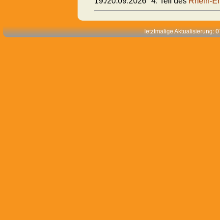
19./20.09.2026
4. Teil des
Rhein-Er
letztmalige Aktualisierung: