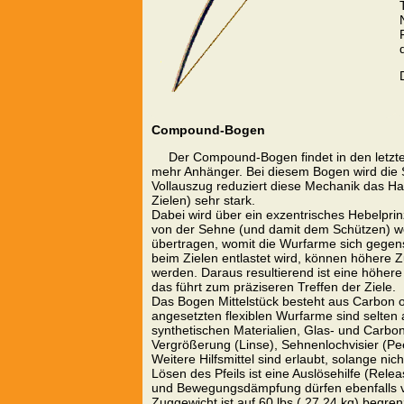
Compound-Bogen
Der Compound-Bogen findet in den letzt
mehr Anhänger. Bei diesem Bogen wird die 
Vollauszug reduziert diese Mechanik das Ha
Zielen) sehr stark.
Dabei wird über ein exzentrisches Hebelprin
von der Sehne (und damit dem Schützen) we
übertragen, womit die Wurfarme sich gegens
beim Zielen entlastet wird, können höhere 
werden. Daraus resultierend ist eine höhere
das führt zum präziseren Treffen der Ziele.
Das Bogen Mittelstück besteht aus Carbon o
angesetzten flexiblen Wurfarme sind selten
synthetischen Materialien, Glas- und Carbonfa
Vergrößerung (Linse), Sehnenlochvisier (P
Weitere Hilfsmittel sind erlaubt, solange nich
Lösen des Pfeils ist eine Auslösehilfe (Releas
und Bewegungsdämpfung dürfen ebenfalls 
Zuggewicht ist auf 60 lbs ( 27,24 kg) begren