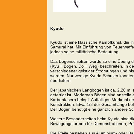
Kyudo
Kyudo ist eine klassische Kampfkunst, die i
Samurai hat. Mit Einführung von Feuerwaffe
jedoch seine militärische Bedeutung.
Das Bogenschießen wurde so eine Übung d
(Kyu = Bogen, Do = Weg) beschreiten. In d
verschiedener geistiger Strömungen und hist
worden. Nur wenige Kyudo-Schulen konnten i
überliefern.
Der japanischen Langbogen ist ca. 2,20 m l
gefertigt ist. Modernen Bögen sind anstelle
Karbonfasern belegt. Auffälliges Merkmal d
Konstruktion. Etwa 1/3 der Gesamtlänge befi
Der Bogen benötigt eine gänzlich andere Sc
Weitere Besonderheiten beim Kyudo sind die 
Bewegungsformen für Demonstrationen, Prü
Die Pfeile bestehen aus Aluminium- oder B