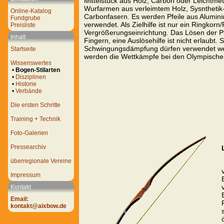
Mittelstück aus Holz, Carbon oder Leichtmeta
Wurfarmen aus verleimtem Holz, Sysnthetik-
Online-Katalog
Carbonfasern. Es werden Pfeile aus Alumin
Fundgrube
verwendet. Als Zielhilfe ist nur ein Ringkorn/
Preisliste
Vergrößerungseinrichtung. Das Lösen der Pfe
Inhalt
Fingern, eine Auslösehilfe ist nicht erlaubt. S
Schwingungsdämpfung dürfen verwendet we
Startseite
werden die Wettkämpfe bei den Olympische
Wissenswertes
•
Bogen-Stilarten
•
Disziplinen
•
Historie
•
Verbände
Die ersten Schritte
Training + Technik
Foto-Galerien
Pressearchiv
überregionale Vereine
Impressum
Kontakt
Email:
kontakt@aixbow.de