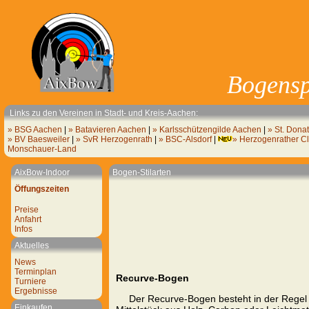
Bogensp
Links zu den Vereinen in Stadt- und Kreis-Aachen:
» BSG Aachen
|
» Batavieren Aachen
|
» Karlsschützengilde Aachen
|
» St. Dona
» BV Baesweiler
|
» SvR Herzogenrath
|
» BSC-Alsdorf
|
» Herzogenrather Cl
Monschauer-Land
AixBow-Indoor
Bogen-Stilarten
Öffungszeiten
Preise
Anfahrt
Infos
Aktuelles
News
Terminplan
Recurve-Bogen
Turniere
Ergebnisse
Der Recurve-Bogen besteht in der Regel 
Einkaufen