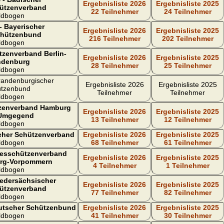
Ergebnisliste 2026
Ergebnisliste 2025
ützenverband
22 Teilnehmer
24 Teilnehmer
ldbogen
- Bayerischer
Ergebnisliste 2026
Ergebnisliste 2025
chützenbund
216 Teilnehmer
202 Teilnehmer
ldbogen
tzenverband Berlin-
Ergebnisliste 2026
Ergebnisliste 2025
ndenburg
28 Teilnehmer
25 Teilnehmer
ldbogen
randenburgischer
Ergebnisliste 2026
Ergebnisliste 2025
tzenbund
Teilnehmer
Teilnehmer
ldbogen
zenverband Hamburg
Ergebnisliste 2026
Ergebnisliste 2025
Umgegend
13 Teilnehmer
12 Teilnehmer
ldbogen
cher Schützenverband
Ergebnisliste 2026
Ergebnisliste 2025
ldbogen
68 Teilnehmer
61 Teilnehmer
esschützenverband
Ergebnisliste 2026
Ergebnisliste 2025
rg-Vorpommern
4 Teilnehmer
1 Teilnehmer
ldbogen
iedersächsischer
Ergebnisliste 2026
Ergebnisliste 2025
ützenverband
77 Teilnehmer
82 Teilnehmer
ldbogen
utscher Schützenbund
Ergebnisliste 2026
Ergebnisliste 2025
ldbogen
41 Teilnehmer
30 Teilnehmer