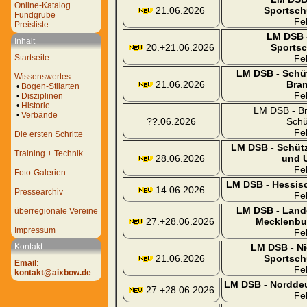
Online-Katalog
21.06.2026
Sportsch
Fundgrube
Fe
Preisliste
LM DSB 
Inhalt
20.+21.06.2026
Sports
Startseite
Fe
LM DSB - Schü
Wissenswertes
21.06.2026
Bra
•
Bogen-Stilarten
Fe
•
Disziplinen
•
Historie
LM DSB - B
•
Verbände
??.06.2026
Schü
Fe
Die ersten Schritte
LM DSB - Schüt
Training + Technik
28.06.2026
und 
Fe
Foto-Galerien
LM DSB - Hessis
14.06.2026
Pressearchiv
Fe
LM DSB - Land
überregionale Vereine
27.+28.06.2026
Mecklenbu
Impressum
Fe
Kontakt
LM DSB - N
21.06.2026
Sportsch
Email:
Fe
kontakt@aixbow.de
LM DSB - Nordde
27.+28.06.2026
Fe