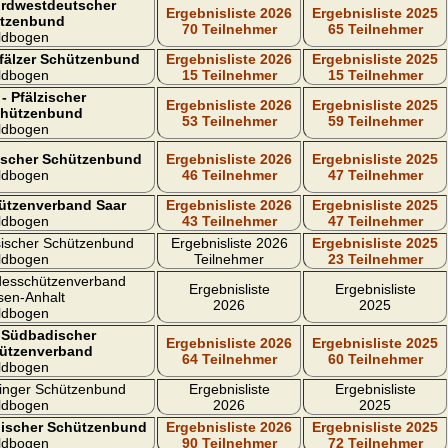
rdwestdeutscher
Ergebnisliste 2026
Ergebnisliste 2025
tzenbund
70 Teilnehmer
65 Teilnehmer
ldbogen
fälzer Schützenbund
Ergebnisliste 2026
Ergebnisliste 2025
ldbogen
15 Teilnehmer
15 Teilnehmer
- Pfälzischer
Ergebnisliste 2026
Ergebnisliste 2025
chützenbund
53 Teilnehmer
59 Teilnehmer
ldbogen
ischer Schützenbund
Ergebnisliste 2026
Ergebnisliste 2025
ldbogen
46 Teilnehmer
47 Teilnehmer
ützenverband Saar
Ergebnisliste 2026
Ergebnisliste 2025
ldbogen
43 Teilnehmer
47 Teilnehmer
ischer Schützenbund
Ergebnisliste 2026
Ergebnisliste 2025
ldbogen
Teilnehmer
23 Teilnehmer
desschützenverband
Ergebnisliste
Ergebnisliste
sen-Anhalt
2026
2025
ldbogen
 Südbadischer
Ergebnisliste 2026
Ergebnisliste 2025
ützenverband
64 Teilnehmer
60 Teilnehmer
ldbogen
inger Schützenbund
Ergebnisliste
Ergebnisliste
ldbogen
2026
2025
lischer Schützenbund
Ergebnisliste 2026
Ergebnisliste 2025
ldbogen
90 Teilnehmer
72 Teilnehmer