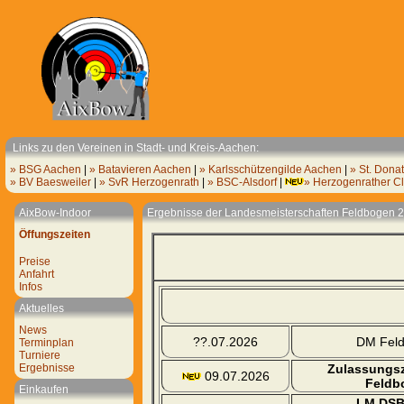
Links zu den Vereinen in Stadt- und Kreis-Aachen:
» BSG Aachen
|
» Batavieren Aachen
|
» Karlsschützengilde Aachen
|
» St. Dona
» BV Baesweiler
|
» SvR Herzogenrath
|
» BSC-Alsdorf
|
» Herzogenrather Cl
AixBow-Indoor
Ergebnisse der Landesmeisterschaften Feldbogen 
Öffungszeiten
Preise
Anfahrt
Infos
Aktuelles
News
??.07.2026
DM Feld
Terminplan
Turniere
Ergebnisse
Zulassungsz
09.07.2026
Feldb
Einkaufen
LM DSB 